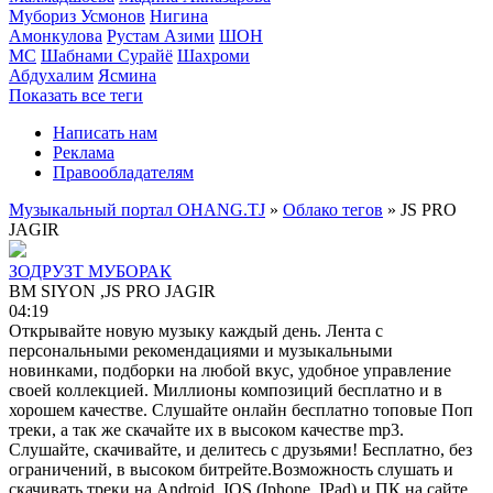
Мубориз Усмонов
Нигина
Амонкулова
Рустам Азими
ШОН
МС
Шабнами Сурайё
Шахроми
Абдухалим
Ясмина
Показать все теги
Написать нам
Реклама
Правообладателям
Музыкальный портал OHANG.TJ
»
Облако тегов
» JS PRO
JAGIR
ЗОДРУЗТ МУБОРАК
BM SIYON ,JS PRO JAGIR
04:19
Открывайте новую музыку каждый день. Лента с
персональными рекомендациями и музыкальными
новинками, подборки на любой вкус, удобное управление
своей коллекцией. Миллионы композиций бесплатно и в
хорошем качестве. Слушайте онлайн бесплатно топовые Поп
треки, а так же скачайте их в высоком качестве mp3.
Слушайте, скачивайте, и делитесь с друзьями! Бесплатно, без
ограничений, в высоком битрейте.Возможность слушать и
скачивать треки на Android, IOS (Iphone, IPad) и ПК на сайте