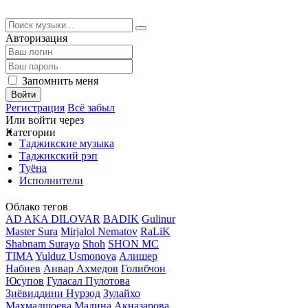
Авторизация
Запомнить меня
Войти
Регистрация
Всё забыл
Или войти через
Категории
Таджикские музыка
Таджикский рэп
Туёна
Исполнители
Облако тегов
AD AKA DILOVAR
BADIK
Gulinur
Master Sura
Mirjalol Nematov
RaLiK
Shabnam Surayo
Shoh
SHON MC
TIMA
Yulduz Usmonova
Алишер
Набиев
Анвар Ахмедов
Голибчон
Юсупов
Гуласал Пулотова
Зиёвиддини Нурзод
Зулайхо
Махмадшоева
Мадина Акназарова