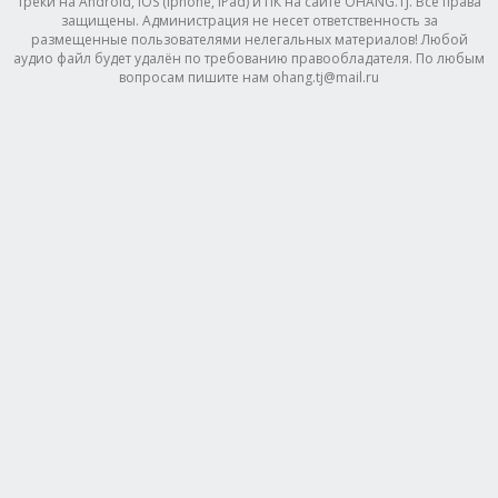
треки на Android, IOS (Iphone, IPad) и ПК на сайте OHANG.TJ. Все права
защищены. Администрация не несет ответственность за
размещенные пользователями нелегальных материалов! Любой
аудио файл будет удалён по требованию правообладателя. По любым
вопросам пишите нам ohang.tj@mail.ru