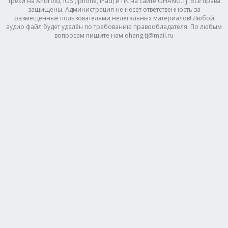
треки на Android, IOS (Iphone, IPad) и ПК на сайте OHANG.TJ. Все права
защищены. Администрация не несет ответственность за
размещенные пользователями нелегальных материалов! Любой
аудио файл будет удалён по требованию правообладателя. По любым
вопросам пишите нам ohang.tj@mail.ru