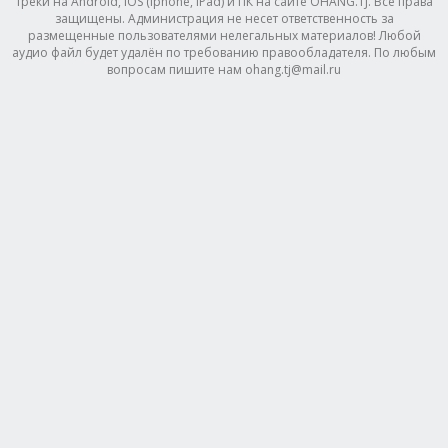
треки на Android, IOS (Iphone, IPad) и ПК на сайте OHANG.TJ. Все права
защищены. Администрация не несет ответственность за
размещенные пользователями нелегальных материалов! Любой
аудио файл будет удалён по требованию правообладателя. По любым
вопросам пишите нам ohang.tj@mail.ru