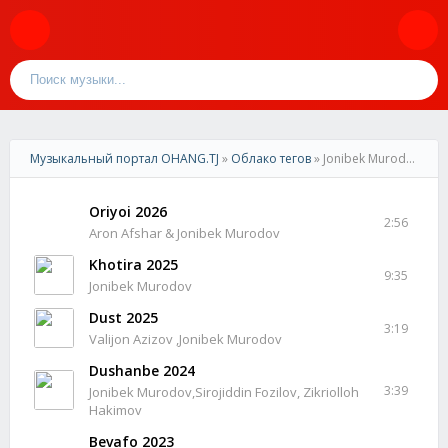
Музыкальный портал OHANG.TJ
»
Облако тегов
» Jonibek Murodov
Oriyoi 2026
2:56
Aron Afshar & Jonibek Murodov
Khotira 2025
9:35
Jonibek Murodov
Dust 2025
3:19
Valijon Azizov ,Jonibek Murodov
Dushanbe 2024
3:39
Jonibek Murodov,Sirojiddin Fozilov, Zikriolloh
Hakimov
Bevafo 2023