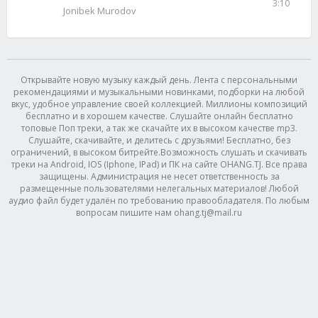
3:10
Jonibek Murodov
Открывайте новую музыку каждый день. Лента с персональными
рекомендациями и музыкальными новинками, подборки на любой
вкус, удобное управление своей коллекцией. Миллионы композиций
бесплатно и в хорошем качестве. Слушайте онлайн бесплатно
топовые Поп треки, а так же скачайте их в высоком качестве mp3.
Слушайте, скачивайте, и делитесь с друзьями! Бесплатно, без
ограничений, в высоком битрейте.Возможность слушать и скачивать
треки на Android, IOS (Iphone, IPad) и ПК на сайте OHANG.TJ. Все права
защищены. Администрация не несет ответственность за
размещенные пользователями нелегальных материалов! Любой
аудио файл будет удалён по требованию правообладателя. По любым
вопросам пишите нам ohang.tj@mail.ru