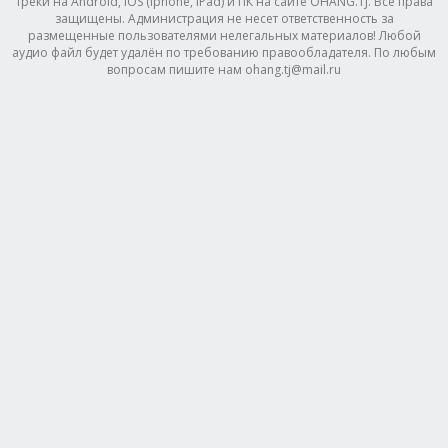
треки на Android, IOS (Iphone, IPad) и ПК на сайте OHANG.TJ. Все права
защищены. Администрация не несет ответственность за
размещенные пользователями нелегальных материалов! Любой
аудио файл будет удалён по требованию правообладателя. По любым
вопросам пишите нам ohang.tj@mail.ru