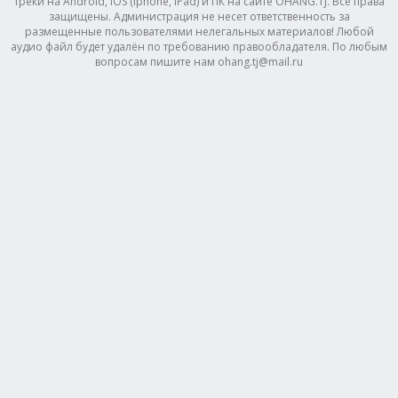
треки на Android, IOS (Iphone, IPad) и ПК на сайте OHANG.TJ. Все права
защищены. Администрация не несет ответственность за
размещенные пользователями нелегальных материалов! Любой
аудио файл будет удалён по требованию правообладателя. По любым
вопросам пишите нам ohang.tj@mail.ru