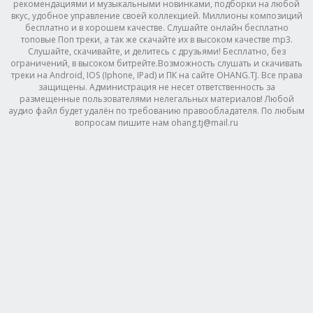
рекомендациями и музыкальными новинками, подборки на любой
вкус, удобное управление своей коллекцией. Миллионы композиций
бесплатно и в хорошем качестве. Слушайте онлайн бесплатно
топовые Поп треки, а так же скачайте их в высоком качестве mp3.
Слушайте, скачивайте, и делитесь с друзьями! Бесплатно, без
ограничений, в высоком битрейте.Возможность слушать и скачивать
треки на Android, IOS (Iphone, IPad) и ПК на сайте OHANG.TJ. Все права
защищены. Администрация не несет ответственность за
размещенные пользователями нелегальных материалов! Любой
аудио файл будет удалён по требованию правообладателя. По любым
вопросам пишите нам ohang.tj@mail.ru