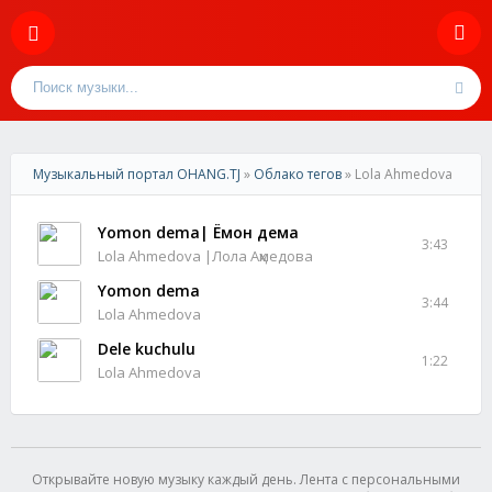
Музыкальный портал OHANG.TJ
»
Облако тегов
» Lola Ahmedova
Yomon dema| Ёмон дема
3:43
Lola Ahmedova |Лола Аҳмедова
Yomon dema
3:44
Lola Ahmedova
Dele kuchulu
1:22
Lola Ahmedova
Открывайте новую музыку каждый день. Лента с персональными