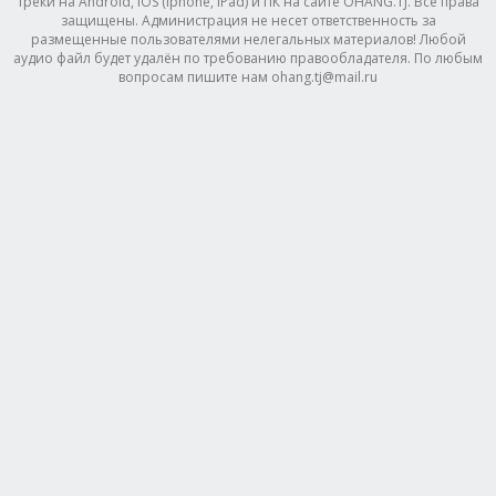
треки на Android, IOS (Iphone, IPad) и ПК на сайте OHANG.TJ. Все права
защищены. Администрация не несет ответственность за
размещенные пользователями нелегальных материалов! Любой
аудио файл будет удалён по требованию правообладателя. По любым
вопросам пишите нам ohang.tj@mail.ru