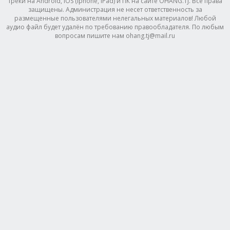
треки на Android, IOS (Iphone, IPad) и ПК на сайте OHANG.TJ. Все права
защищены. Администрация не несет ответственность за
размещенные пользователями нелегальных материалов! Любой
аудио файл будет удалён по требованию правообладателя. По любым
вопросам пишите нам ohang.tj@mail.ru