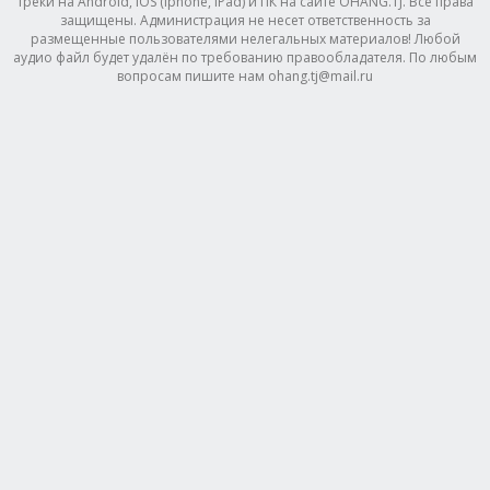
треки на Android, IOS (Iphone, IPad) и ПК на сайте OHANG.TJ. Все права
защищены. Администрация не несет ответственность за
размещенные пользователями нелегальных материалов! Любой
аудио файл будет удалён по требованию правообладателя. По любым
вопросам пишите нам ohang.tj@mail.ru