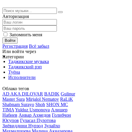
Авторизация
Запомнить меня
Войти
Регистрация
Всё забыл
Или войти через
Категории
Таджикские музыка
Таджикский рэп
Туёна
Исполнители
Облако тегов
AD AKA DILOVAR
BADIK
Gulinur
Master Sura
Mirjalol Nematov
RaLiK
Shabnam Surayo
Shoh
SHON MC
TIMA
Yulduz Usmonova
Алишер
Набиев
Анвар Ахмедов
Голибчон
Юсупов
Гуласал Пулотова
Зиёвиддини Нурзод
Зулайхо
Махмадшоева
Мадина Акназарова