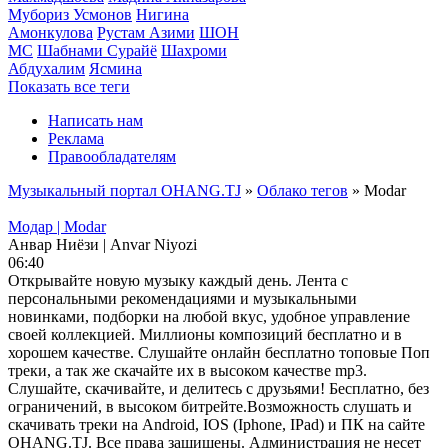
Мубориз Усмонов
Нигина
Амонкулова
Рустам Азими
ШОН
МС
Шабнами Сурайё
Шахроми
Абдухалим
Ясмина
Показать все теги
Написать нам
Реклама
Правообладателям
Музыкальный портал OHANG.TJ
»
Облако тегов
» Modar
Модар | Modar
Анвар Ниёзи | Anvar Niyozi
06:40
Открывайте новую музыку каждый день. Лента с
персональными рекомендациями и музыкальными
новинками, подборки на любой вкус, удобное управление
своей коллекцией. Миллионы композиций бесплатно и в
хорошем качестве. Слушайте онлайн бесплатно топовые Поп
треки, а так же скачайте их в высоком качестве mp3.
Слушайте, скачивайте, и делитесь с друзьями! Бесплатно, без
ограничений, в высоком битрейте.Возможность слушать и
скачивать треки на Android, IOS (Iphone, IPad) и ПК на сайте
OHANG.TJ. Все права защищены. Администрация не несет