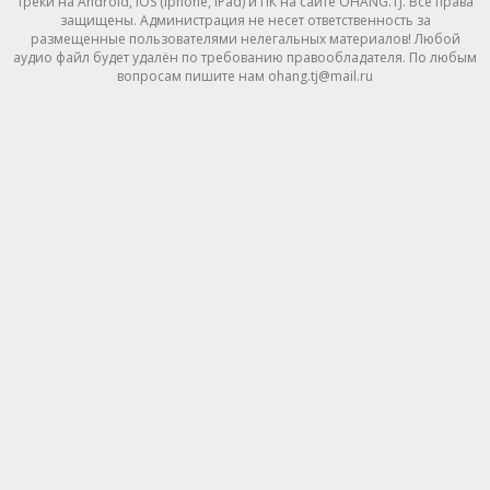
треки на Android, IOS (Iphone, IPad) и ПК на сайте OHANG.TJ. Все права
защищены. Администрация не несет ответственность за
размещенные пользователями нелегальных материалов! Любой
аудио файл будет удалён по требованию правообладателя. По любым
вопросам пишите нам ohang.tj@mail.ru