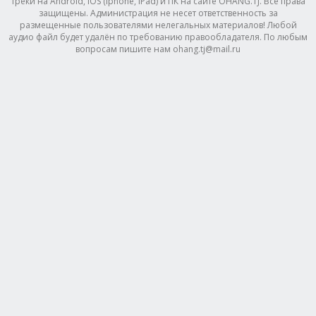
треки на Android, IOS (Iphone, IPad) и ПК на сайте OHANG.TJ. Все права
защищены. Администрация не несет ответственность за
размещенные пользователями нелегальных материалов! Любой
аудио файл будет удалён по требованию правообладателя. По любым
вопросам пишите нам ohang.tj@mail.ru