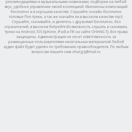
рекомендациями и музыкальными новинками, подборки на любой
вкус, удобное управление своей коллекцией. Миллионы композиций
бесплатно и в хорошем качестве. Слушайте онлайн бесплатно
топовые Поп треки, а так же скачайте их в высоком качестве mp3.
Слушайте, скачивайте, и делитесь с друзьями! Бесплатно, без
ограничений, в высоком битрейте.Возможность слушать и скачивать
треки на Android, IOS (Iphone, IPad) и ПК на сайте OHANG.TJ. Все права
защищены. Администрация не несет ответственность за
размещенные пользователями нелегальных материалов! Любой
аудио файл будет удалён по требованию правообладателя. По любым
вопросам пишите нам ohang.tj@mail.ru