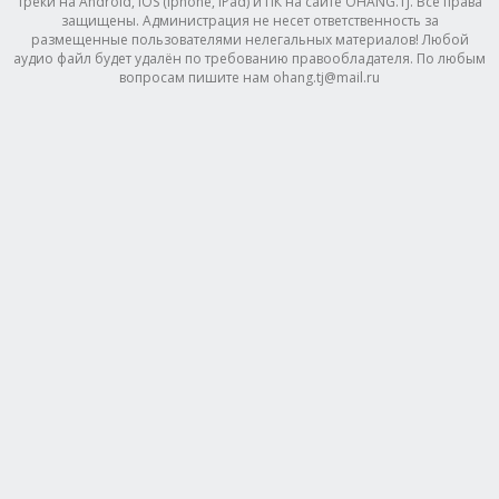
треки на Android, IOS (Iphone, IPad) и ПК на сайте OHANG.TJ. Все права
защищены. Администрация не несет ответственность за
размещенные пользователями нелегальных материалов! Любой
аудио файл будет удалён по требованию правообладателя. По любым
вопросам пишите нам ohang.tj@mail.ru