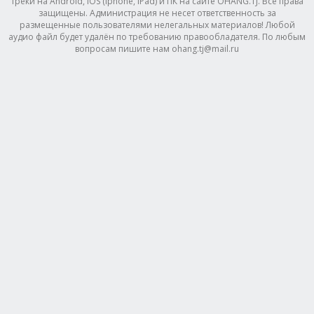
треки на Android, IOS (Iphone, IPad) и ПК на сайте OHANG.TJ. Все права
защищены. Администрация не несет ответственность за
размещенные пользователями нелегальных материалов! Любой
аудио файл будет удалён по требованию правообладателя. По любым
вопросам пишите нам ohang.tj@mail.ru