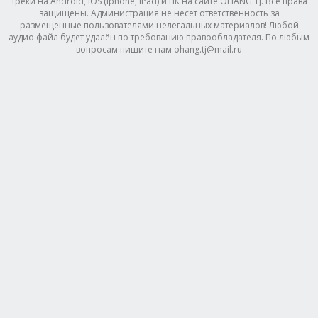
треки на Android, IOS (Iphone, IPad) и ПК на сайте OHANG.TJ. Все права
защищены. Администрация не несет ответственность за
размещенные пользователями нелегальных материалов! Любой
аудио файл будет удалён по требованию правообладателя. По любым
вопросам пишите нам ohang.tj@mail.ru