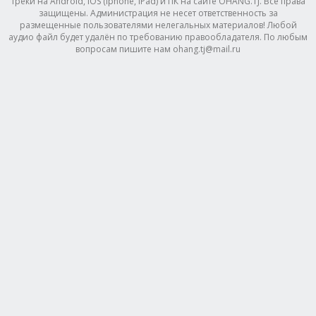
треки на Android, IOS (Iphone, IPad) и ПК на сайте OHANG.TJ. Все права
защищены. Администрация не несет ответственность за
размещенные пользователями нелегальных материалов! Любой
аудио файл будет удалён по требованию правообладателя. По любым
вопросам пишите нам ohang.tj@mail.ru