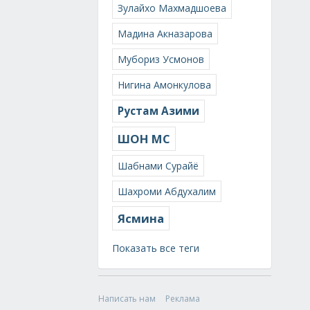
Зулайхо Махмадшоева
Мадина Акназарова
Мубориз Усмонов
Нигина Амонкулова
Рустам Азими
ШОН МС
Шабнами Сурайё
Шахроми Абдухалим
Ясмина
Показать все теги
Написать нам
Реклама