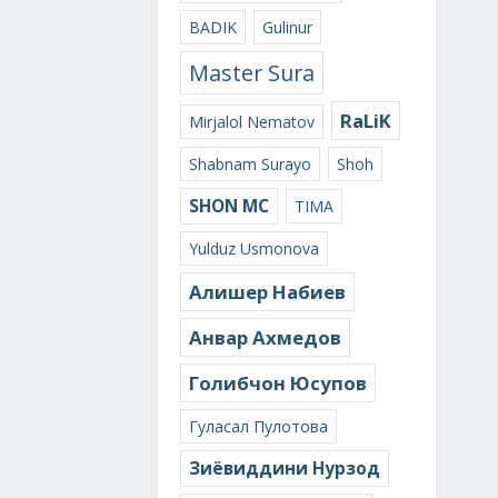
BADIK
Gulinur
Master Sura
RaLiK
Mirjalol Nematov
Shabnam Surayo
Shoh
SHON MC
TIMA
Yulduz Usmonova
Алишер Набиев
Анвар Ахмедов
Голибчон Юсупов
Гуласал Пулотова
Зиёвиддини Нурзод