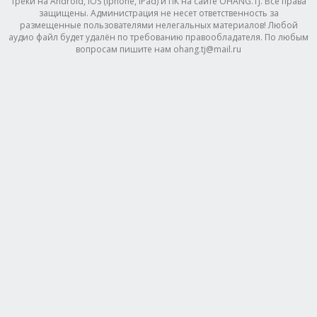
треки на Android, IOS (Iphone, IPad) и ПК на сайте OHANG.TJ. Все права
защищены. Администрация не несет ответственность за
размещенные пользователями нелегальных материалов! Любой
аудио файл будет удалён по требованию правообладателя. По любым
вопросам пишите нам ohang.tj@mail.ru