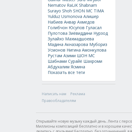
Nematov
RaLiK
Shabnam
Surayo
Shoh
SHON MC
TIMA
Yulduz Usmonova
Алишер
Набиев
Анвар Ахмедов
Голибчон Юсупов
Гуласал
Пулотова
Зиёвиддини Нурзод
Зулайхо Махмадшоева
Мадина Акназарова
Мубориз
Усмонов
Нигина Амонкулова
Рустам Азими
ШОН МС
Шабнами Сурайё
Шахроми
Абдухалим
Ясмина
Показать все теги
Написать нам
Реклама
Правообладателям
Открывайте новую музыку каждый день. Лента с пер
Миллионы композиций бесплатно и в хорошем качестве
делитесь с друзьями! Бесплатно, без ограничений, в в