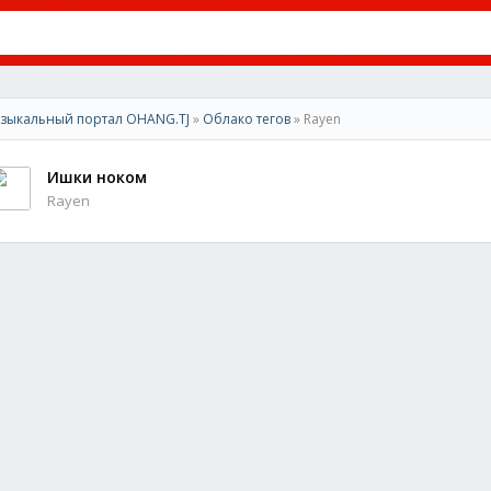
зыкальный портал OHANG.TJ
»
Облако тегов
» Rayen
Ишки ноком
Rayen