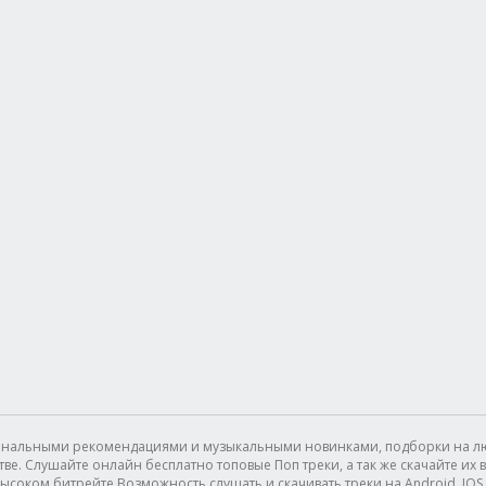
сональными рекомендациями и музыкальными новинками, подборки на лю
. Слушайте онлайн бесплатно топовые Поп треки, а так же скачайте их в 
ысоком битрейте.Возможность слушать и скачивать треки на Android, IOS (I