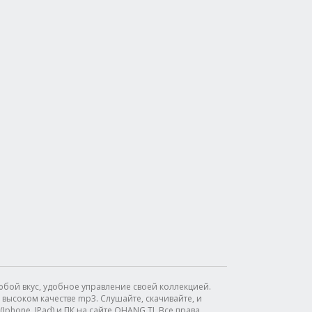
бой вкус, удобное управление своей коллекцией.
высоком качестве mp3. Слушайте, скачивайте, и
phone, IPad) и ПК на сайте OHANG.TJ. Все права