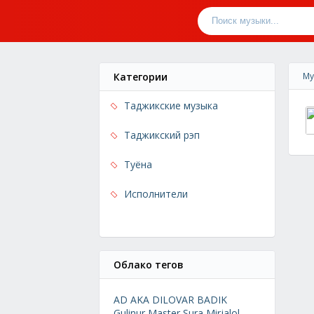
Категории
Му
Таджикские музыка
Таджикский рэп
Туёна
Исполнители
Облако тегов
AD AKA DILOVAR
BADIK
Gulinur
Master Sura
Mirjalol