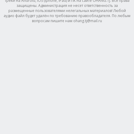
треки на Android, IOS (Iphone, IPad) и ПК на сайте OHANG.TJ. Все права
защищены. Администрация не несет ответственность за
размещенные пользователями нелегальных материалов! Любой
аудио файл будет удалён по требованию правообладателя. По любым
вопросам пишите нам ohang.tj@mail.ru