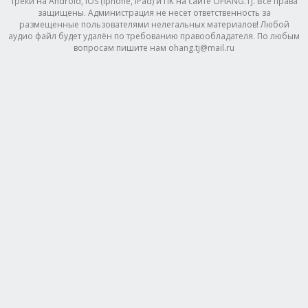
треки на Android, IOS (Iphone, IPad) и ПК на сайте OHANG.TJ. Все права
защищены. Администрация не несет ответственность за
размещенные пользователями нелегальных материалов! Любой
аудио файл будет удалён по требованию правообладателя. По любым
вопросам пишите нам ohang.tj@mail.ru