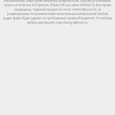
ограничений, в высоком битрейте.Возможность слушать и скачивать
треки на Android, IOS (Iphone, IPad) и ПК на сайте OHANG.TJ. Все права
защищены. Администрация не несет ответственность за
размещенные пользователями нелегальных материалов! Любой
аудио файл будет удалён по требованию правообладателя. По любым
вопросам пишите нам ohang.tj@mail.ru