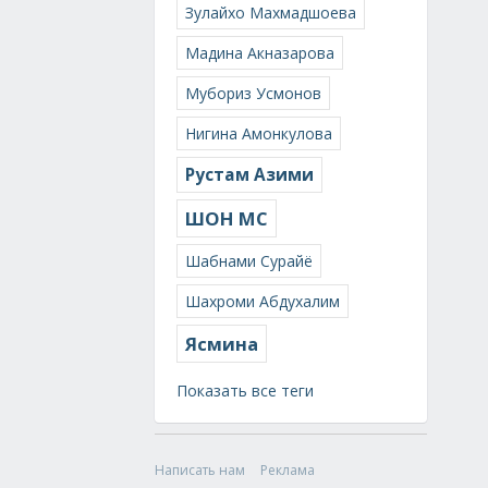
Зулайхо Махмадшоева
Мадина Акназарова
Мубориз Усмонов
Нигина Амонкулова
Рустам Азими
ШОН МС
Шабнами Сурайё
Шахроми Абдухалим
Ясмина
Показать все теги
Написать нам
Реклама