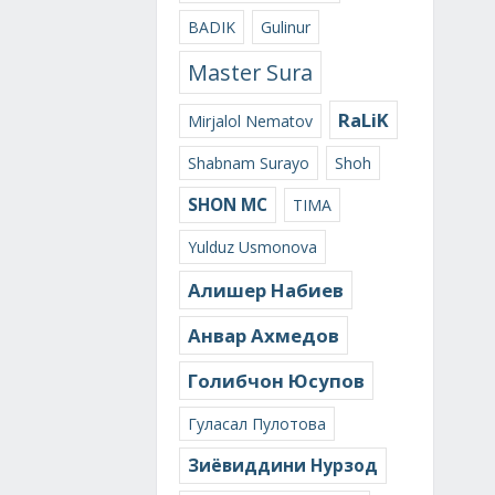
BADIK
Gulinur
Master Sura
RaLiK
Mirjalol Nematov
Shabnam Surayo
Shoh
SHON MC
TIMA
Yulduz Usmonova
Алишер Набиев
Анвар Ахмедов
Голибчон Юсупов
Гуласал Пулотова
Зиёвиддини Нурзод