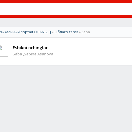
зыкальный портал OHANG.TJ
»
Облако тегов
» Saba
Eshikni ochinglar
Saba ,Sabina Asanova