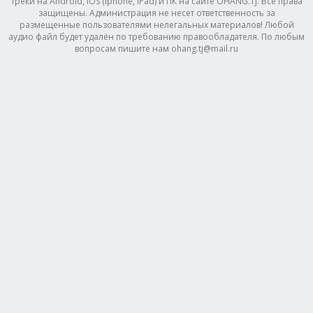
треки на Android, IOS (Iphone, IPad) и ПК на сайте OHANG.TJ. Все права
защищены. Администрация не несет ответственность за
размещенные пользователями нелегальных материалов! Любой
аудио файл будет удалён по требованию правообладателя. По любым
вопросам пишите нам ohang.tj@mail.ru