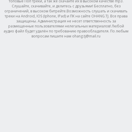
топовые Поп треки, а так же скачайте их в высоком качестве mp3.
Слушайте, скачивайте, и делитесь с друзьями! Бесплатно, без
ограничений, в высоком битрейте.Возможность слушать и скачивать
треки на Android, IOS (Iphone, IPad) и ПК на сайте OHANG.TJ. Все права
защищены. Администрация не несет ответственность за
размещенные пользователями нелегальных материалов! Любой
аудио файл будет удалён по требованию правообладателя. По любым
вопросам пишите нам ohang.tj@mail.ru