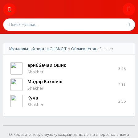
Музыкальный портал OHANG.TJ
»
Облако тегов
» Shakher
Ғариббачаи Ошик
3:58
Shakher
Модар Бахшиш
3:11
Shakher
Куча
2:56
Shakher
Открывайте новую музыку каждый день. Лента с персональными