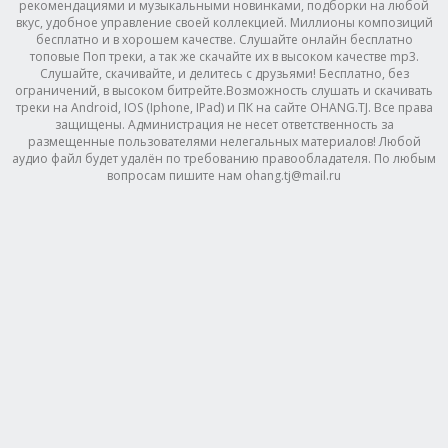
рекомендациями и музыкальными новинками, подборки на любой
вкус, удобное управление своей коллекцией. Миллионы композиций
бесплатно и в хорошем качестве. Слушайте онлайн бесплатно
топовые Поп треки, а так же скачайте их в высоком качестве mp3.
Слушайте, скачивайте, и делитесь с друзьями! Бесплатно, без
ограничений, в высоком битрейте.Возможность слушать и скачивать
треки на Android, IOS (Iphone, IPad) и ПК на сайте OHANG.TJ. Все права
защищены. Администрация не несет ответственность за
размещенные пользователями нелегальных материалов! Любой
аудио файл будет удалён по требованию правообладателя. По любым
вопросам пишите нам ohang.tj@mail.ru