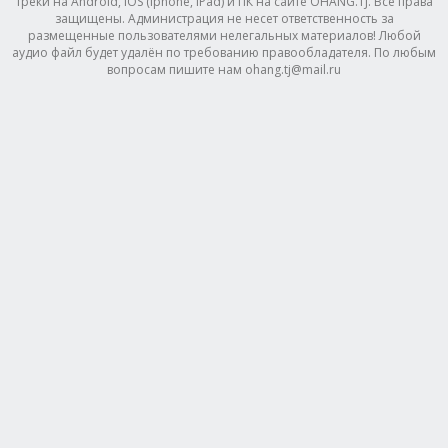
треки на Android, IOS (Iphone, IPad) и ПК на сайте OHANG.TJ. Все права
защищены. Администрация не несет ответственность за
размещенные пользователями нелегальных материалов! Любой
аудио файл будет удалён по требованию правообладателя. По любым
вопросам пишите нам ohang.tj@mail.ru