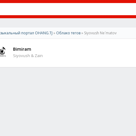
зыкальный портал OHANG.TJ
»
Облако тегов
» Siyovush Ne`matov
Bimiram
Siyovush & Zain