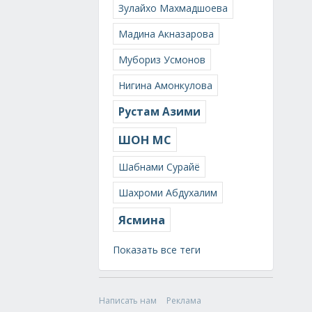
Зулайхо Махмадшоева
Мадина Акназарова
Мубориз Усмонов
Нигина Амонкулова
Рустам Азими
ШОН МС
Шабнами Сурайё
Шахроми Абдухалим
Ясмина
Показать все теги
Написать нам
Реклама