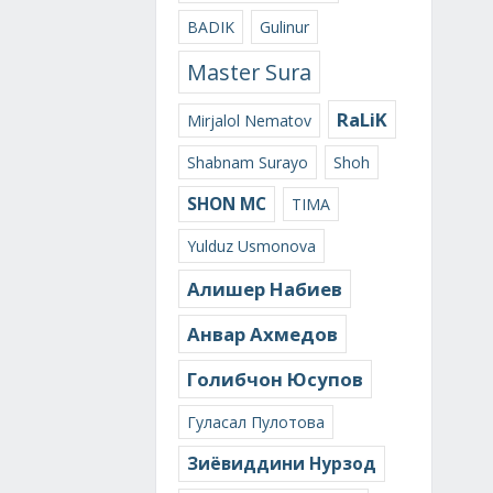
BADIK
Gulinur
Master Sura
RaLiK
Mirjalol Nematov
Shabnam Surayo
Shoh
SHON MC
TIMA
Yulduz Usmonova
Алишер Набиев
Анвар Ахмедов
Голибчон Юсупов
Гуласал Пулотова
Зиёвиддини Нурзод