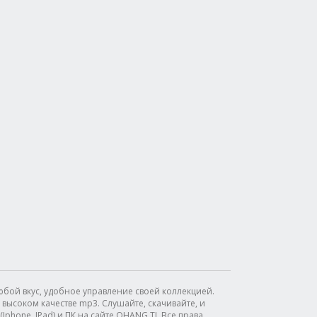
бой вкус, удобное управление своей коллекцией.
высоком качестве mp3. Слушайте, скачивайте, и
phone, IPad) и ПК на сайте OHANG.TJ. Все права