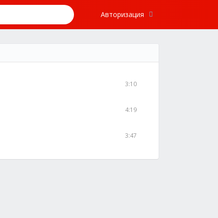
Авторизация
3:10
4:19
3:47