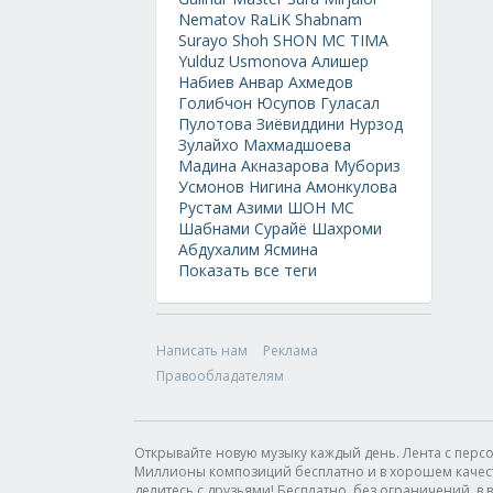
Nematov
RaLiK
Shabnam
Surayo
Shoh
SHON MC
TIMA
Yulduz Usmonova
Алишер
Набиев
Анвар Ахмедов
Голибчон Юсупов
Гуласал
Пулотова
Зиёвиддини Нурзод
Зулайхо Махмадшоева
Мадина Акназарова
Мубориз
Усмонов
Нигина Амонкулова
Рустам Азими
ШОН МС
Шабнами Сурайё
Шахроми
Абдухалим
Ясмина
Показать все теги
Написать нам
Реклама
Правообладателям
Открывайте новую музыку каждый день. Лента с пер
Миллионы композиций бесплатно и в хорошем качестве
делитесь с друзьями! Бесплатно, без ограничений, в в