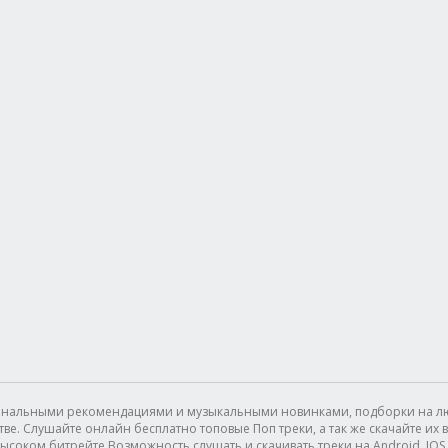
сональными рекомендациями и музыкальными новинками, подборки на лю
. Слушайте онлайн бесплатно топовые Поп треки, а так же скачайте их в 
ысоком битрейте.Возможность слушать и скачивать треки на Android, IOS (I