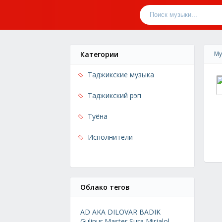
Категории
Му
Таджикские музыка
Таджикский рэп
Туёна
Исполнители
Облако тегов
AD AKA DILOVAR
BADIK
Gulinur
Master Sura
Mirjalol