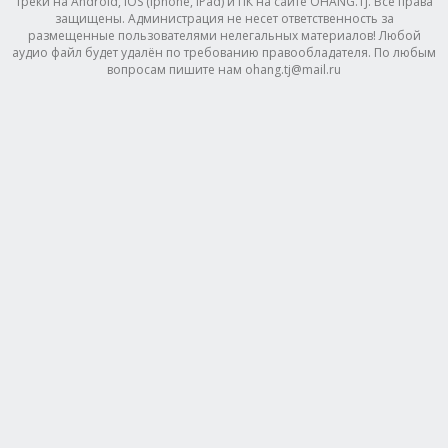
треки на Android, IOS (Iphone, IPad) и ПК на сайте OHANG.TJ. Все права
защищены. Администрация не несет ответственность за
размещенные пользователями нелегальных материалов! Любой
аудио файл будет удалён по требованию правообладателя. По любым
вопросам пишите нам ohang.tj@mail.ru