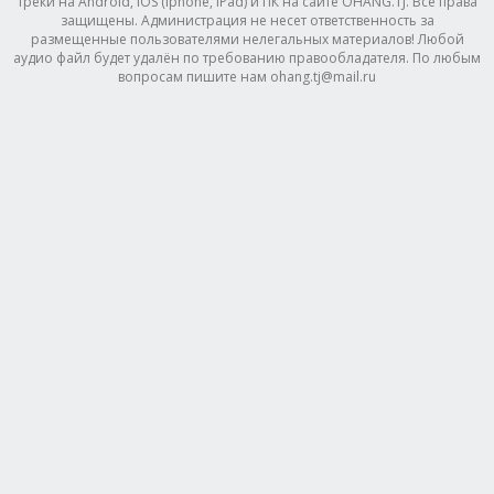
треки на Android, IOS (Iphone, IPad) и ПК на сайте OHANG.TJ. Все права
защищены. Администрация не несет ответственность за
размещенные пользователями нелегальных материалов! Любой
аудио файл будет удалён по требованию правообладателя. По любым
вопросам пишите нам ohang.tj@mail.ru