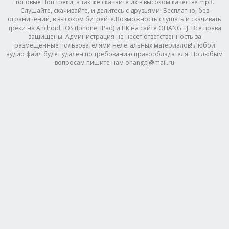
топовые Поп треки, а так же скачайте их в высоком качестве mp3.
Слушайте, скачивайте, и делитесь с друзьями! Бесплатно, без
ограничений, в высоком битрейте.Возможность слушать и скачивать
треки на Android, IOS (Iphone, IPad) и ПК на сайте OHANG.TJ. Все права
защищены. Администрация не несет ответственность за
размещенные пользователями нелегальных материалов! Любой
аудио файл будет удалён по требованию правообладателя. По любым
вопросам пишите нам ohang.tj@mail.ru