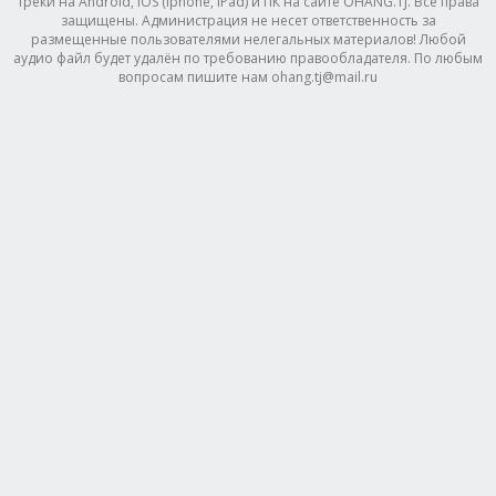
треки на Android, IOS (Iphone, IPad) и ПК на сайте OHANG.TJ. Все права
защищены. Администрация не несет ответственность за
размещенные пользователями нелегальных материалов! Любой
аудио файл будет удалён по требованию правообладателя. По любым
вопросам пишите нам ohang.tj@mail.ru