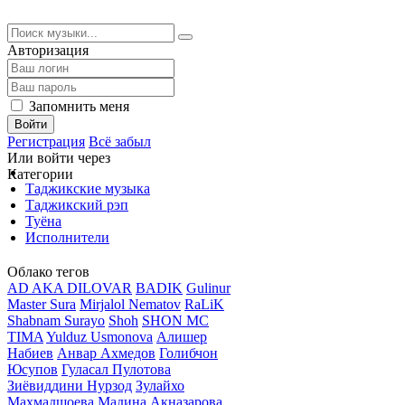
Авторизация
Запомнить меня
Войти
Регистрация
Всё забыл
Или войти через
Категории
Таджикские музыка
Таджикский рэп
Туёна
Исполнители
Облако тегов
AD AKA DILOVAR
BADIK
Gulinur
Master Sura
Mirjalol Nematov
RaLiK
Shabnam Surayo
Shoh
SHON MC
TIMA
Yulduz Usmonova
Алишер
Набиев
Анвар Ахмедов
Голибчон
Юсупов
Гуласал Пулотова
Зиёвиддини Нурзод
Зулайхо
Махмадшоева
Мадина Акназарова