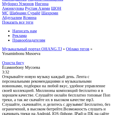
Мубориз Усмонов
Нигина
Амонкулова
Рустам Азими
ШОН
МС
Шабнами Сурайё
Шахроми
Абдухалим
Ясмина
Показать все теги
Написать нам
Реклама
Правообладателям
Музыкальный портал OHANG.TJ
»
Облако тегов
»
Yosaminbonu Musoeva
Охиста бигу
Ёсаминбону Мусоева
3:32
Открывайте новую музыку каждый день. Лента с
персональными рекомендациями и музыкальными
новинками, подборки на любой вкус, удобное управление
своей коллекцией. Миллионы композиций бесплатно и в
хорошем качестве. Слушайте онлайн бесплатно топовые Поп
треки, а так же скачайте их в высоком качестве mp3.
Слушайте, скачивайте, и делитесь с друзьями! Бесплатно, без
ограничений, в высоком битрейте.Возможность слушать и
скачивать треки на Android, IOS (Iphone, IPad) и ПК на сайте