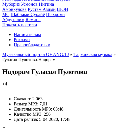
Мубориз Усмонов
Нигина
Амонкулова
Рустам Азими
ШОН
МС
Шабнами Сурайё
Шахроми
Абдухалим
Ясмина
Показать все теги
Написать нам
Реклама
Правообладателям
Музыкальный портал OHANG.TJ
»
Таджикская музыка
»
Гуласал Пулотова-Надорам
Надорам
Гуласал Пулотова
+4
Скачано:
2 063
Размер MP3:
7,01
Длительность MP3:
03:48
Качество MP3:
256
Дата релиза:
5-04-2020, 17:48