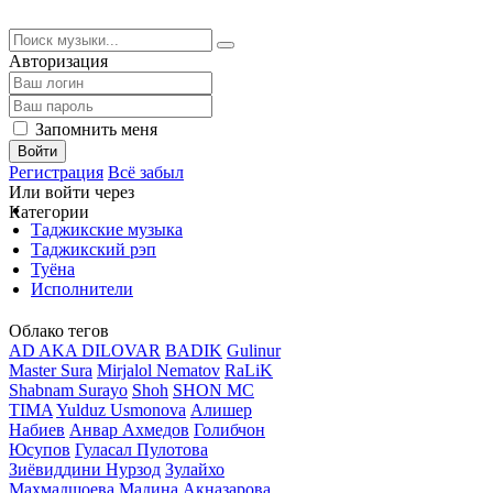
Авторизация
Запомнить меня
Войти
Регистрация
Всё забыл
Или войти через
Категории
Таджикские музыка
Таджикский рэп
Туёна
Исполнители
Облако тегов
AD AKA DILOVAR
BADIK
Gulinur
Master Sura
Mirjalol Nematov
RaLiK
Shabnam Surayo
Shoh
SHON MC
TIMA
Yulduz Usmonova
Алишер
Набиев
Анвар Ахмедов
Голибчон
Юсупов
Гуласал Пулотова
Зиёвиддини Нурзод
Зулайхо
Махмадшоева
Мадина Акназарова