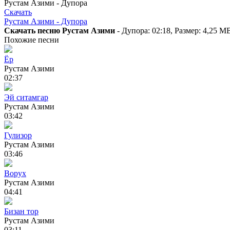
Рустам Азими - Дупора
Скачать
Рустам Азими - Дупора
Скачать песню Рустам Азими
- Дупора: 02:18, Размер: 4,25 M
Похожие песни
Ёр
Рустам Азими
02:37
Эй ситамгар
Рустам Азими
03:42
Гулизор
Рустам Азими
03:46
Ворух
Рустам Азими
04:41
Бизан тор
Рустам Азими
03:11