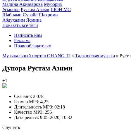
Мадина Акназарова
Мубориз
Усмонов
Рустам Азими
ШОН МС
Шабнами Сурайё
Шахроми
Абдухалим
Ясмина
Показать все теги
Написать нам
Реклама
Правообладателям
Музыкальный портал OHANG.TJ
»
Таджикская музыка
» Руст
Дупора
Рустам Азими
+1
Скачано:
2 078
Размер MP3:
4,25
Длительность MP3:
02:18
Качество MP3:
256
Дата релиза:
9-05-2020, 10:32
Слушать