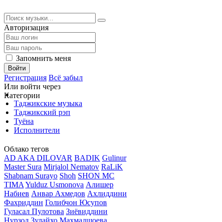
Авторизация
Запомнить меня
Войти
Регистрация
Всё забыл
Или войти через
Категории
Таджикские музыка
Таджикский рэп
Туёна
Исполнители
Облако тегов
AD AKA DILOVAR
BADIK
Gulinur
Master Sura
Mirjalol Nematov
RaLiK
Shabnam Surayo
Shoh
SHON MC
TIMA
Yulduz Usmonova
Алишер
Набиев
Анвар Ахмедов
Ахлиддини
Фахриддин
Голибчон Юсупов
Гуласал Пулотова
Зиёвиддини
Нурзод
Зулайхо Махмадшоева