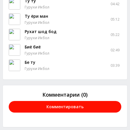
Ту ту
04:42
Гурухи Икбол
Ту ёри ман
05:12
Гурухи Икбол
Рухат шод бод
05:22
Гурухи Икбол
Биё биё
02:49
Гурухи Икбол
Бе ту
03:39
Гурухи Икбол
Комментарии (0)
Комментировать