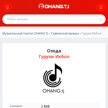
Музыкальный портал OHANG.TJ
»
Таджикская музыка
» Гурухи Икбол-Озода
Озода
Гурухи Икбол
Скачано:
2 868