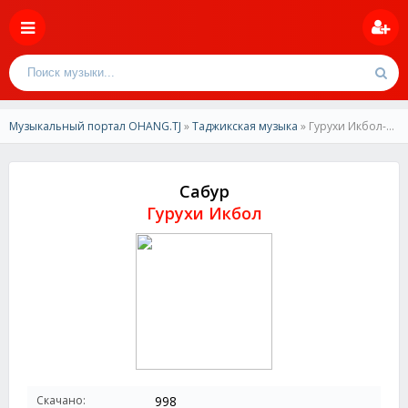
Музыкальный портал OHANG.TJ
»
Таджикская музыка
» Гурухи Икбол-Сабур
Сабур
Гурухи Икбол
Скачано:
998