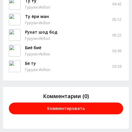
Ту ту
04:42
Гурухи Икбол
Ту ёри ман
05:12
Гурухи Икбол
Рухат шод бод
05:22
Гурухи Икбол
Биё биё
02:49
Гурухи Икбол
Бе ту
03:39
Гурухи Икбол
Комментарии (0)
Комментировать