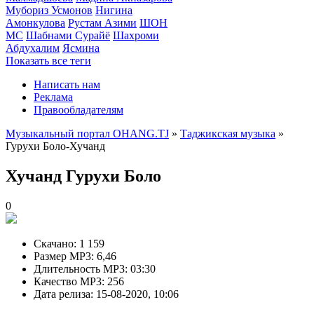
Мубориз Усмонов
Нигина
Амонкулова
Рустам Азими
ШОН
МС
Шабнами Сурайё
Шахроми
Абдухалим
Ясмина
Показать все теги
Написать нам
Реклама
Правообладателям
Музыкальный портал OHANG.TJ
»
Таджикская музыка
»
Гурухи Боло-Хучанд
Хучанд
Гурухи Боло
0
Скачано:
1 159
Размер MP3:
6,46
Длительность MP3:
03:30
Качество MP3:
256
Дата релиза:
15-08-2020, 10:06