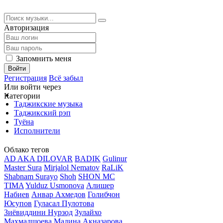
Авторизация
Запомнить меня
Войти
Регистрация
Всё забыл
Или войти через
Категории
Таджикские музыка
Таджикский рэп
Туёна
Исполнители
Облако тегов
AD AKA DILOVAR
BADIK
Gulinur
Master Sura
Mirjalol Nematov
RaLiK
Shabnam Surayo
Shoh
SHON MC
TIMA
Yulduz Usmonova
Алишер
Набиев
Анвар Ахмедов
Голибчон
Юсупов
Гуласал Пулотова
Зиёвиддини Нурзод
Зулайхо
Махмадшоева
Мадина Акназарова