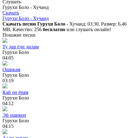
Слушать
Гурухи Боло - Хучанд
Скачать
Гурухи Боло - Хучанд
Скачать песню Гурухи Боло
- Хучанд: 03:30, Размер: 6,46
MB, Качество: 256
бесплатно
или слушать онлайн!
Похожие песни
Ту дар ёди дилам
Гурухи Боло
04:05
Ошикам
Гурухи Боло
03:19
Кай ои ёрам
Гурухи Боло
04:12
Эй ошикон
Гурухи Боло
04:15
Аз ту дурам