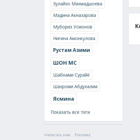
Зулайхо Махмадшоева
Мадина Акназарова
К
Мубориз Усмонов
Нигина Амонкулова
Рустам Азими
ШОН МС
Шабнами Сурайё
Шахроми Абдухалим
Ясмина
Показать все теги
Написать нам
Реклама