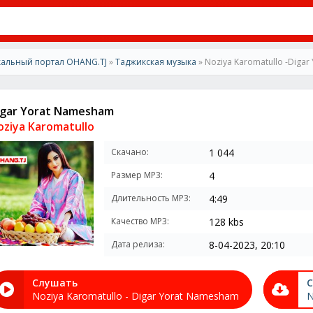
альный портал OHANG.TJ
»
Таджикская музыка
» Noziya Karomatullo -Diga
igar Yorat Namesham
oziya Karomatullo
Скачано:
1 044
Размер MP3:
4
Длительность MP3:
4:49
Качество MP3:
128 kbs
Дата релиза:
8-04-2023, 20:10
Слушать
С
Noziya Karomatullo - Digar Yorat Namesham
N