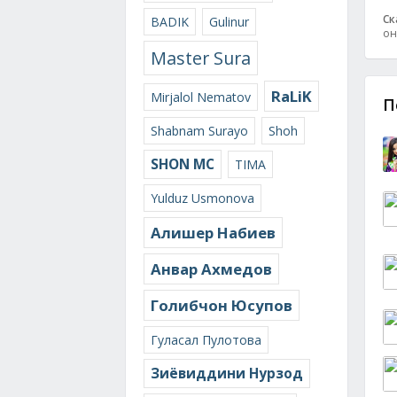
Ск
BADIK
Gulinur
он
Master Sura
RaLiK
Mirjalol Nematov
П
Shabnam Surayo
Shoh
SHON MC
TIMA
Yulduz Usmonova
Алишер Набиев
Анвар Ахмедов
Голибчон Юсупов
Гуласал Пулотова
Зиёвиддини Нурзод