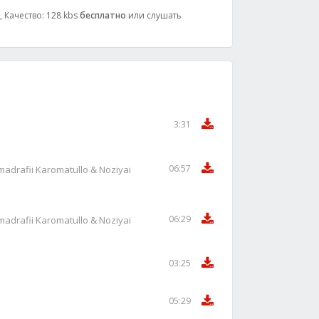
, Качество: 128 kbs
бесплатно
или слушать
3:31
06:57
rafii Karomatullo & Noziyai
06:29
rafii Karomatullo & Noziyai
03:25
05:29