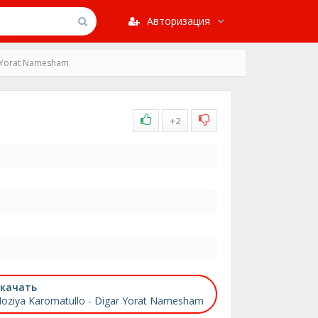
Авторизация
r Yorat Namesham
+2
качать
oziya Karomatullo - Digar Yorat Namesham