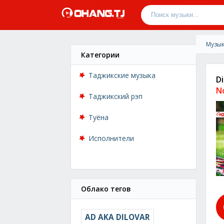
Музык
Категории
Таджикские музыка
D
N
Таджикский рэп
Туёна
Исполнители
Облако тегов
AD AKA DILOVAR