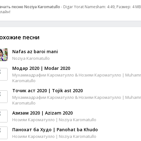
ачать песню Noziya Karomatullo
- Digar Yorat Namesham: 4:49, Размер: 4 MB
лайн!
охожие песни
Nafas az baroi mani
Noziya Karomatullo
Модар 2020 | Modar 2020
Мухаммадрафии Кароматулло & Нозияи Кароматулло | Muhammad
Karomatullo
Точик аст 2020 | Tojik ast 2020
Мухаммадрафии Кароматулло & Нозияи Кароматулло | Muhammad
Karomatullo
Азизам 2020 | Azizam 2020
Нозияи Кароматулло | Noziya Karomatullo
Панохат ба Худо | Panohat ba Khudo
Нозияи Кароматулло | Noziya Karomatullo