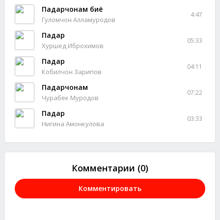
Падарчонам биё
4:47
Гуломчон Алламуродов
Падар
05:33
Хуршед Иброхимов
Падар
04:11
Кобилчон Зарипов
Падарчонам
07:22
Чурабек Муродов
Падар
03:33
Нигина Амонкулова
Комментарии (0)
Комментировать