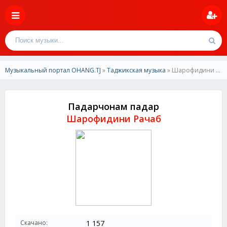
Музыкальный портал OHANG.TJ
»
Таджикская музыка
» Шарофидини Рачаб - Падарчонам падар
Падарчонам падар
Шарофидини Рачаб
Скачано:
1 157