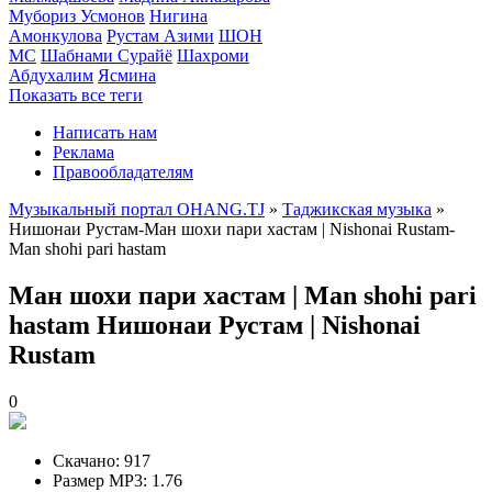
Мубориз Усмонов
Нигина
Амонкулова
Рустам Азими
ШОН
МС
Шабнами Сурайё
Шахроми
Абдухалим
Ясмина
Показать все теги
Написать нам
Реклама
Правообладателям
Музыкальный портал OHANG.TJ
»
Таджикская музыка
»
Нишонаи Рустам-Ман шохи пари хастам | Nishonai Rustam-
Man shohi pari hastam
Ман шохи пари хастам | Man shohi pari
hastam
Нишонаи Рустам | Nishonai
Rustam
0
Скачано:
917
Размер MP3:
1.76