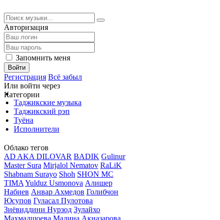
Авторизация
Запомнить меня
Войти
Регистрация
Всё забыл
Или войти через
Категории
Таджикские музыка
Таджикский рэп
Туёна
Исполнители
Облако тегов
AD AKA DILOVAR
BADIK
Gulinur
Master Sura
Mirjalol Nematov
RaLiK
Shabnam Surayo
Shoh
SHON MC
TIMA
Yulduz Usmonova
Алишер
Набиев
Анвар Ахмедов
Голибчон
Юсупов
Гуласал Пулотова
Зиёвиддини Нурзод
Зулайхо
Махмадшоева
Мадина Акназарова