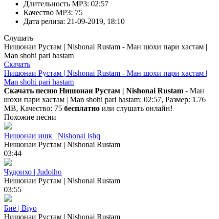
Длительность MP3:
02:57
Качество MP3:
75
Дата релиза:
21-09-2019, 18:10
Слушать
Нишонаи Рустам | Nishonai Rustam - Ман шохи пари хастам |
Man shohi pari hastam
Скачать
Нишонаи Рустам | Nishonai Rustam - Ман шохи пари хастам |
Man shohi pari hastam
Скачать песню Нишонаи Рустам | Nishonai Rustam
- Ман
шохи пари хастам | Man shohi pari hastam: 02:57, Размер: 1.76
MB, Качество: 75
бесплатно
или слушать онлайн!
Похожие песни
Нишонаи ишк | Nishonai ishq
Нишонаи Рустам | Nishonai Rustam
03:44
Чудоихо | Judoiho
Нишонаи Рустам | Nishonai Rustam
03:55
Биё | Biyo
Нишонаи Рустам | Nishonai Rustam