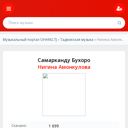
Музыкальный портал OHANG.TJ
»
Таджикская музыка
» Нигина Амонкулова-Самарканду Бухоро
Самарканду Бухоро
Нигина Амонкулова
Скачано:
1 699