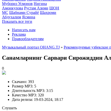
Мубориз Усмонов
Нигина
Амонкулова
Рустам Азими
ШОН
МС
Шабнами Сурайё
Шахроми
Абдухалим
Ясмина
Показать все теги
Написать нам
Реклама
Правообладателям
Музыкальный портал OHANG.TJ
»
Рекомендуемые узбекские 
Санамларнинг Сарвари
Сирожиддин А
0
Скачано:
393
Размер MP3:
5
Длительность MP3:
3:15
Качество MP3:
320
Дата релиза:
19-03-2024, 18:17
Слушать