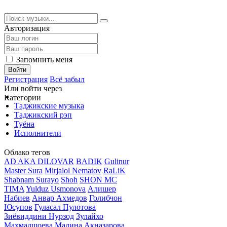
Авторизация
Запомнить меня
Войти
Регистрация
Всё забыл
Или войти через
Категории
Таджикские музыка
Таджикский рэп
Туёна
Исполнители
Облако тегов
AD AKA DILOVAR
BADIK
Gulinur
Master Sura
Mirjalol Nematov
RaLiK
Shabnam Surayo
Shoh
SHON MC
TIMA
Yulduz Usmonova
Алишер
Набиев
Анвар Ахмедов
Голибчон
Юсупов
Гуласал Пулотова
Зиёвиддини Нурзод
Зулайхо
Махмадшоева
Мадина Акназарова