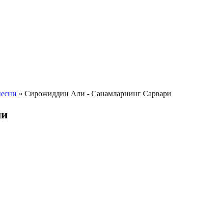
песни
» Сирожиддин Али - Санамларнинг Сарвари
ли