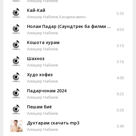
Алишер Набиев
Кай-Кай
5:33
Алишер Набиев,Хандинкамон
Нолаи Падар (Саундтрек ба филми "Теғи зиндагӣ", 2024)
4:50
Алишер Набиев
Кошота хурам
3:10
Алишер Набиев
Шахноз
3:16
Алишер Набиев
Худо хофиз
4:00
Алишер Набиев
Падарчонам 2024
9:23
Алишер Набиев
Пешам биё
3:26
Алишер Набиев
Духтарам скачать mp3
3:49
Алишер Набиев