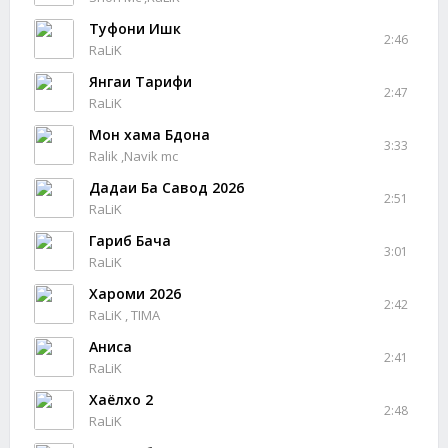
Туфони Ишк
2:46
RaLiK
Янгаи Тарифи
2:47
RaLiK
Мон хама Бдона
3:33
Ralik ,Navik mc
Дадаи Ба Савод 2026
2:51
RaLiK
Гариб Бача
3:01
RaLiK
Хароми 2026
2:42
RaLiK , TIMA
Аниса
2:41
RaLiK
Хаёлхо 2
2:48
RaLiK