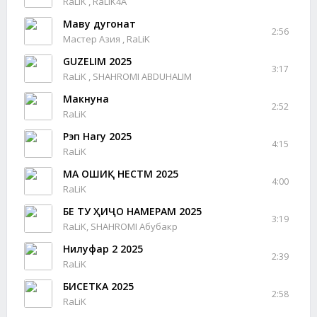
RaLiK , RaLiK4A
Маву дугонат
2:56
Мастер Азия , RaLiK
GUZELIM 2025
3:17
RaLiK , SHAHROMI ABDUHALIM
Макнуна
2:52
RaLiK
Рэп Нагу 2025
4:15
RaLiK
МА ОШИҚ НЕСТМ 2025
4:00
RaLiK
БЕ ТУ ҲИҶО НАМЕРАМ 2025
3:19
RaLiK, SHAHROMI Абубакр
Нилуфар 2 2025
2:39
RaLiK
БИСЕТКА 2025
2:58
RaLiK