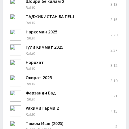
Шоири бе калам 2
3:13
RaLiK
ТАДЖИКИСТАН БА ПЕШ
3:15
RaLiK
Наркоман 2025
2:20
RaLiK
Гули Киммат 2025
2:37
RaLiK
Норохат
3:12
RaLiK
Охират 2025
3:10
RaLiK
Фарзанди Бад
3:21
RaLiK
Рахими Гарми 2
4:15
RaLIK
Тамом Ишк (2025)
5