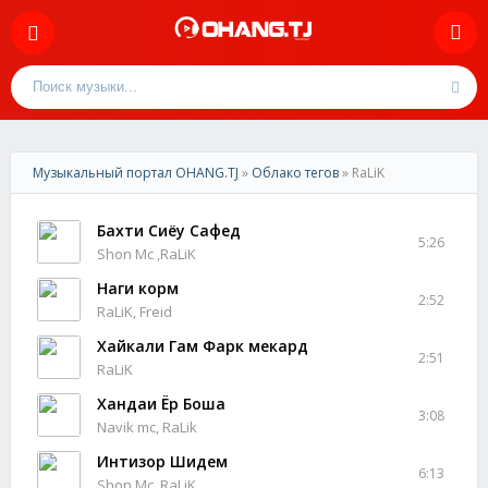
Музыкальный портал OHANG.TJ
»
Облако тегов
» RaLiK
Бахти Сиёҳу Сафед
5:26
Shon Mc ,RaLiK
Наги корм
2:52
RaLiK, Freid
Хайкали Гам Фарк мекард
2:51
RaLiK
Хандаи Ёр Боша
3:08
Navik mc, RaLik
Интизор Шидем
6:13
Shon Mc ,RaLiK