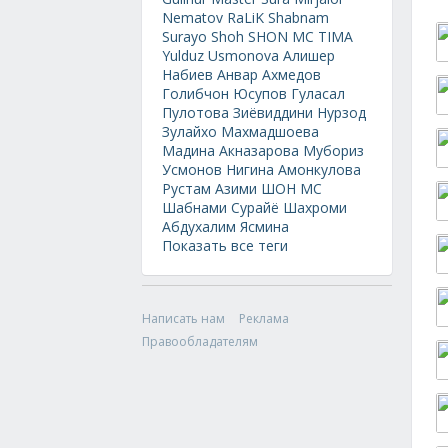
Nematov
RaLiK
Shabnam
Surayo
Shoh
SHON MC
TIMA
Yulduz Usmonova
Алишер
Набиев
Анвар Ахмедов
Голибчон Юсупов
Гуласал
Пулотова
Зиёвиддини Нурзод
Зулайхо Махмадшоева
Мадина Акназарова
Мубориз
Усмонов
Нигина Амонкулова
Рустам Азими
ШОН МС
Шабнами Сурайё
Шахроми
Абдухалим
Ясмина
Показать все теги
Написать нам
Реклама
Правообладателям