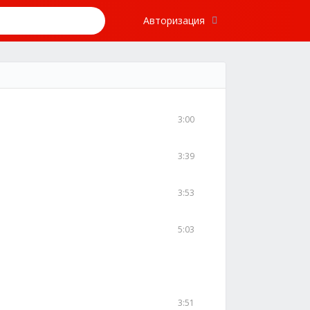
Авторизация
3:00
3:39
3:53
5:03
3:51