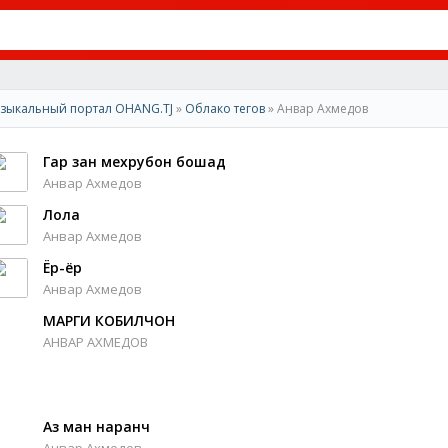
зыкальный портал OHANG.TJ
»
Облако тегов
» Анвар Ахмедов
Гар зан мехрубон бошад
Анвар Ахмедов
Лола
Анвар Ахмедов
Ёр-ёр
Анвар Ахмедов
МАРГИ КОБИЛЧОН
АНВАР АХМЕДОВ
Аз ман наранч