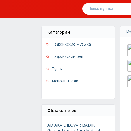
Категории
Му
Таджикские музыка
Таджикский рэп
Туёна
Исполнители
Облако тегов
AD AKA DILOVAR
BADIK
Gulinur
Master Sura
Mirjalol