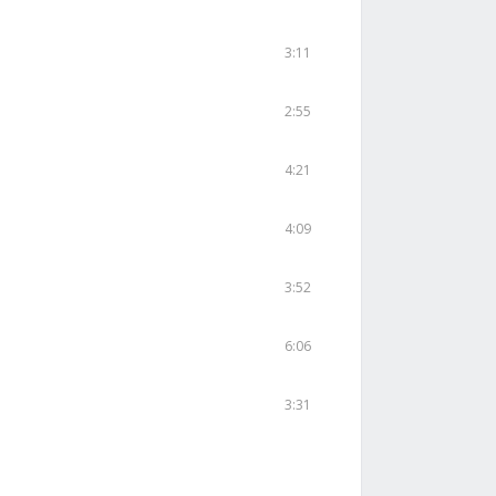
3:11
2:55
4:21
4:09
3:52
6:06
3:31